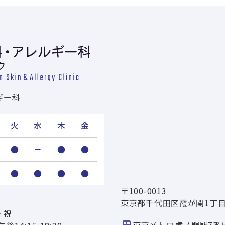
ギー科
火
水
木
金
●
－
●
●
●
●
●
●
〒100-0013
東京都千代田区霞が関1丁目4
・祝