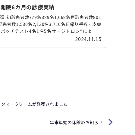
開院6カ月の診療実績
累計初診患者数779名889名1,668名再診患者数801
名総患者数1,580名2,130名3,710名日帰り手術・皮膚
8名パッチテスト4名1名5名サージトロン®によるシ
2024.11.15
イタマークリームが発売されました
年末年始の休診のお知らせ