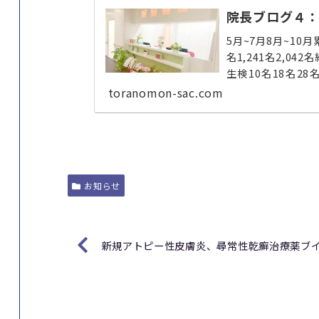
院長ブログ４：
5月~7月8月~10月
名1,241名2,042
生検10名18名2
ミ・イ...
toranomon-sac.com
お知らせ
新規アトピー性皮膚炎、尋常性乾癬治療薬ブ