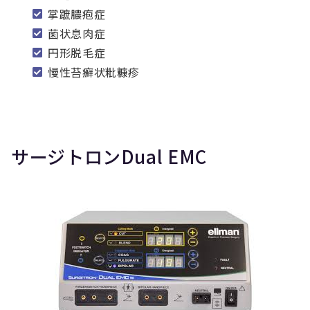
掌蹠膿疱症
菌状息肉症
円形脱毛症
慢性苔癬状粃糠疹
サージトロンDual EMC