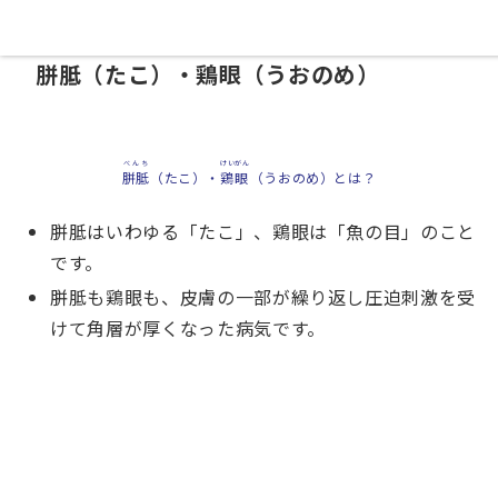
03-6273-3812
WEB予約
胼胝（たこ）・鶏眼（うおのめ）
べんち
けいがん
胼胝
（たこ）・
鶏眼
（うおのめ）とは？
胼胝はいわゆる「たこ」、鶏眼は「魚の目」のこと
です。
胼胝も鶏眼も、皮膚の一部が繰り返し圧迫刺激を受
けて角層が厚くなった病気です。