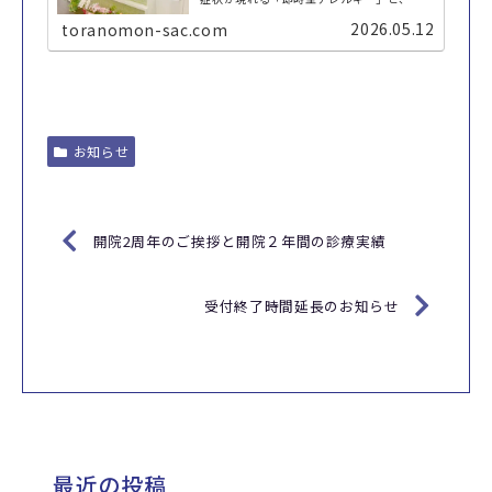
間から数日後に症状が現れる「遅延型アレル
ギー」があります。アレルギーの原因を調べ
2026.05.12
toranomon-sac.com
る検査として、即時型アレルギーが疑われ
る...
お知らせ
開院2周年のご挨拶と開院２年間の診療実績
受付終了時間延長のお知らせ
最近の投稿